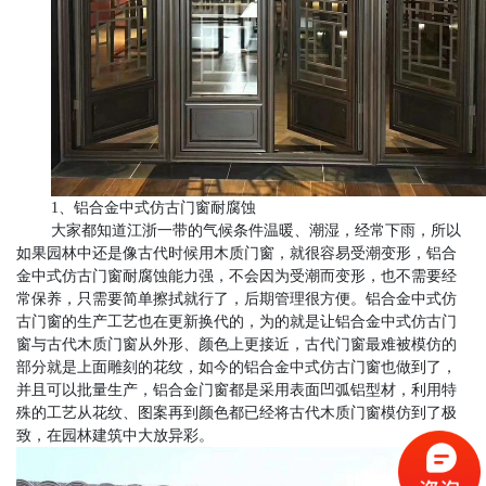
1、铝合金中式
仿古门窗
耐腐蚀
大家都知道江浙一带的气候条件温暖、潮湿，经常下雨，所以
如果园林中还是像古代时候用木质门窗，就很容易受潮变形，铝合
金中式
仿古门窗
耐腐蚀能力强，不会因为受潮而变形，也不需要经
常保养，只需要简单擦拭就行了，后期管理很方便。铝合金中式
仿
古门窗
的生产工艺也在更新
换代
的
，为的就是让
铝合金中式
仿古门
窗
与古代木质门窗从外形、颜色上更接近，古代门窗最难被模仿的
部分就是上面雕刻的花纹，如今的铝合金中式
仿古门窗
也做到了，
并且可以批量生产，铝合金门窗都是采用表面凹弧铝型材，利用特
殊的工艺从花纹、图案再到颜色都已经将古代木质门窗模仿到了极
致，在园林建筑中大放异彩。