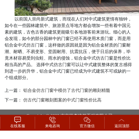
以前国人
崇尚新式建筑
，而现在人们对
中式建筑
更
情有独钟，
如今
在一些园林建筑中、旅游景点等地方
都
会增加一些有着中国元
素的建筑，古色古香的建筑
更能吸引各地游客前来游玩。细心的人
会发现，如今的部分园林中的门窗已经不再使用木质门窗，而是用
铝合金中式
仿古门窗
，这样做的原因就是因为铝合金材质的门窗耐
潮、耐晒、不易变形、坚固耐用、
抗震抗压
，便于日后的保养，毕
竟木材容易受到虫蛀、雨水的侵蚀，铝合金中式
仿古门窗
是性价比
相当高的产品。 选择
中式仿古门窗
可以让中式建筑整体的复古感得
到进一步的升华，铝合金中式门窗已经成为中式建筑不可或缺的一
个组成部分。
上一篇：
铝合金仿古门窗中模仿了古代门窗的雕刻精髓
下一篇：
仿古代门窗雕刻图案的中式门窗性价比高
Copyright @ 2023 南京巴森建筑工程有限公司
Keywords：中式门窗 仿古门窗 仿古铝合金门窗
在线客服
来电咨询
官方微信
返回顶部
免费咨询：400-825-8909 / 手机：13770924039
工厂地址：江苏省镇江市丹徒区上党镇古洞村东门（顶新家居隔壁）