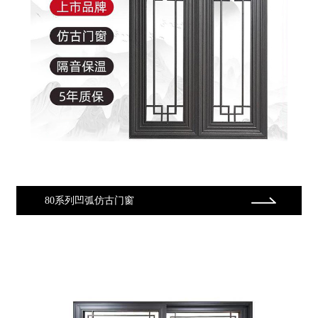
80系列凹弧仿古门窗