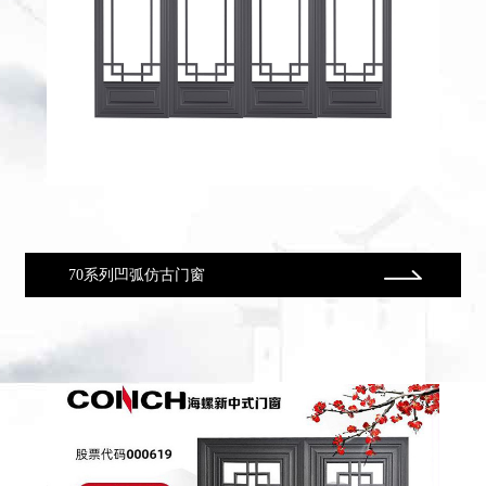
70系列凹弧仿古门窗