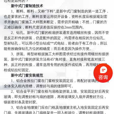
过程是如何的？
新中式门窗制造技术
1、断料。断料，又称“下料”,是新中式门窗制造的第一道工序，
也是要害的工序。断料首要运用切开设备，资料长度应根据规划需
求并参阅门窗施工大样图来断定，需求切开精确；不然，门窗的方
正难以确保，断料尺度误差值应操控在2mm范围内。
2、钻孔。新中式门窗的框扇拼装通常选用螺丝衔接，因而不管
是反正杆件的拼装，仍是配件的固定，均需求在相应的方位钻孔。
型材钻孔，可以用小型台钻或**式电钻，前者由于有工作台，所以
能有效确保钻孔方位的精确度；而后者是因为操作方便。
3、拼装。将型材根据施工大样图需求经过衔接件用螺丝衔接拼
装。新中式门窗的拼装方法有45°角对接、直角对接和笔直对接三
种。反正杆的衔接，通常选用专用的衔接件或铝角，再用螺钉、螺
栓或铝拉钉固定。
新中式门窗安装规范
1、铝合金推拉门窗在门窗框安装固定后，将配好玻璃的门窗扇
全体安入框内滑槽，调整好与扇的缝隙即可。
2、铝合金平开门窗在框与扇格架拼装上墙、安装固定好后再安
玻璃，即先调整好框与扇的缝隙，再将玻璃安入扇并调整好方位，
镶嵌密封条及密封胶。
3、铝合金地绷簧门应在门框及地绷簧主机入地安装固定后再安
门扇。先将玻璃嵌入门扇格架并一同入框就位，调整好框扇缝隙，