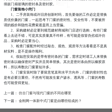
填嵌门扇玻璃的密封条及密封胶。
门窗装饰小窍门
1、二手房装饰或许旧房创新时吗，首先要做的工作必定是替换
质优价廉的门窗，一起思考下门窗的密封性、安全性等，不要被所
谓的贱价和隐性花费索遮盖而上当受骗。
2、采购建材必定要到规范建材商城和门店进行选购，有些门窗
看上去还不错，可是其实质量真不咋样，有可能是假冒伪劣或许仿
品，采购时必定要当心。
3、检查门窗配件时经过敲击、观色、观质等方法看看是不是真
材实料，是不是操作顺利。
4、假如您安装的是带有密封条的门窗，需求定时请工人来替换
密封条以确保密封严实并且简单替换。其次是密封条由所以橡胶原
料，所以寿数比门窗要短许多。
5、门窗安装时除了要留意笔直和水平方向外，门窗的密封性也
是有必要注重些。不然有可能发生窗户渗水、透风等，门窗的寿数
也可能变得更短。
上一篇：
仿古门窗与现代门窗的不同在哪里
下一篇：
金刚网一体新中式门窗是由哪些组成的？